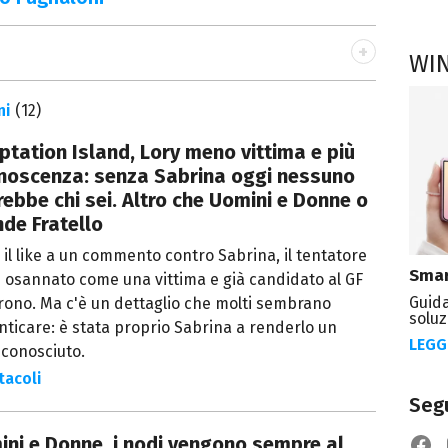
WI
ni
(12)
tation Island, Lory meno vittima e più
onoscenza: senza Sabrina oggi nessuno
ebbe chi sei. Altro che Uomini e Donne o
de Fratello
il like a un commento contro Sabrina, il tentatore
Smar
 osannato come una vittima e già candidato al GF
Guida
trono. Ma c'è un dettaglio che molti sembrano
soluz
ticare: è stata proprio Sabrina a renderlo un
LEGG
 conosciuto.
tacoli
Segu
ni e Donne, i nodi vengono sempre al