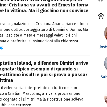
ine: Cristiana va avanti ed Ernesto torna
re la vittima. Ma il giochino non convince
ove segnalazioni su Cristiana Anania riaccendono
azione dell'ex corteggiatore di Uomini e Donne. Ma
rasi lasciate a metà e messaggi velati, c'è chi
nua a preferire le insinuazioni alla chiarezza.
Jos
ip
tation Island, a difendere Dimitri arriva
ognata: tipico esempio di quando si
-attirano insulti e poi si prova a passar
Sab
ittima
il video social interpretato da tutti come un
co a Cristian Mascolino, arriva la precisazione
ex cognata di Dimitri. Ma la ricostruzione solleva
ubbi che certezze.