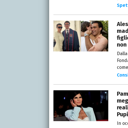
Spet
Ales
madr
figl
non 
Dalla
Fonda
come 
Consi
Pame
megl
real
Pupi
In oc