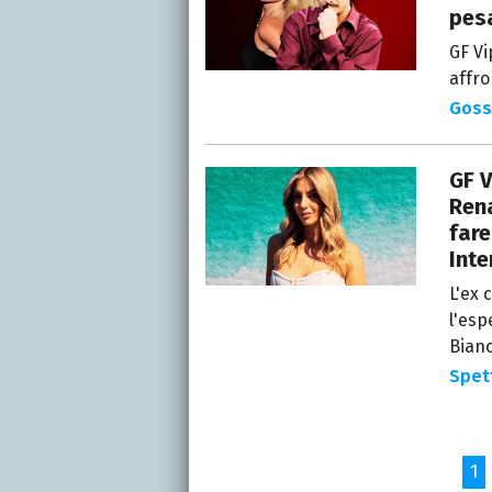
pesa
GF Vi
affro
Goss
GF V
Rena
fare
Inte
L'ex 
l'esp
Bianc
Spet
1