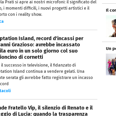
a Prati si apre ai nostri microfoni: il significato del
, i momenti difficili, i nuovi progetti artistici e il
Il co
rto con i reality show.
ca
tation Island, record d'incassi per
anni Grazioso: avrebbe incassato
Un p
la euro in un solo giorno col suo
oncino di cornetti
il successo in televisione, il fidanzato di
ation Island continua a vendere gelati. Una
te serata gli avrebbe fatto registrare un incasso
ecord
tacoli
de Fratello Vip, il silenzio di Renato e il
ggio di Lucia: quando la trasparenza