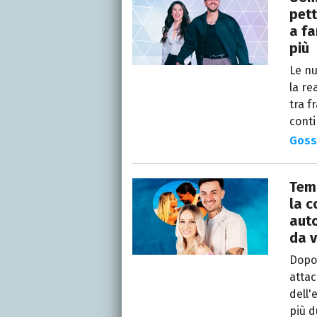
pett
a fa
più
Le nu
la re
tra f
conti
Goss
Temp
la c
auto
da v
Dopo 
attac
dell'
più d