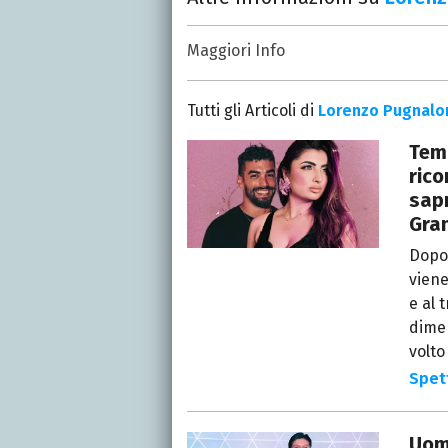
Maggiori Info
Data di nascita
: 26/04/2002
Luogo di nascita
: Ancona
Tutti gli Articoli di
Lorenzo Pugnalo
Lavora per
Italia Media
Temp
Settimanale Mio
ric
Esperienze
sapr
LiberoQuotidiano
Gran
Il Giornale
Dopo 
viene
e al 
dimen
volto
Spet
Uomi