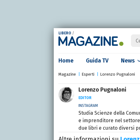
LIBERO
/
Home
Guida TV
News
Magazine
Esperti
Lorenzo Pugnaloni
Lorenzo Pugnaloni
EDITOR
INSTAGRAM
Studia Scienze della Comun
e imprenditore nel settore
due libri e curato diversi pr
Altre informazioni su
Lorenz