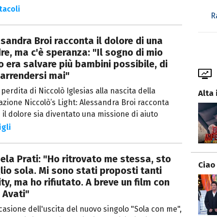
tacoli
R
sandra Broi racconta il dolore di una
e, ma c'è speranza: "Il sogno di mio
io era salvare più bambini possibile, di
arrendersi mai"
 perdita di Niccolò Iglesias alla nascita della
Alta 
zione Niccolò’s Light: Alessandra Broi racconta
il dolore sia diventato una missione di aiuto
gli
la Prati: "Ho ritrovato me stessa, sto
Ciao
io sola. Mi sono stati proposti tanti
ity, ma ho rifiutato. A breve un film con
 Avati"
casione dell'uscita del nuovo singolo "Sola con me",