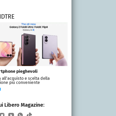
NDTRE
tphone pieghevoli
 all'acquisto e scelta della
ione più conveniente
I
i Libero Magazine: