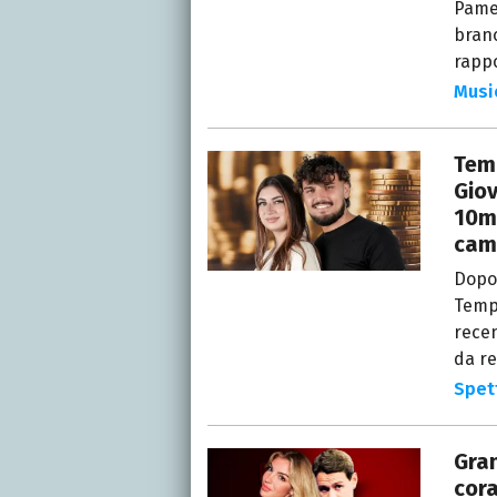
Pamel
brano
rappo
Musi
Temp
Giov
10mi
cami
Dopo 
Tempt
recen
da r
Spet
Gran
cora