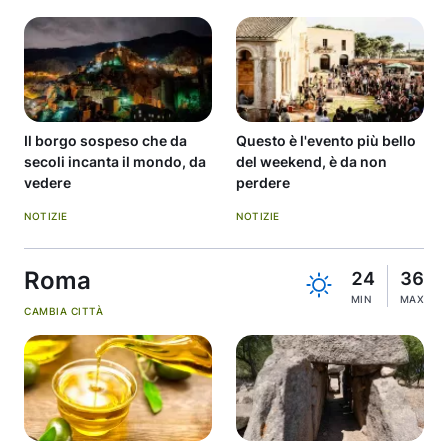
Il borgo sospeso che da
Questo è l'evento più bello
secoli incanta il mondo, da
del weekend, è da non
vedere
perdere
NOTIZIE
NOTIZIE
Roma
24
36
MIN
MAX
CAMBIA CITTÀ