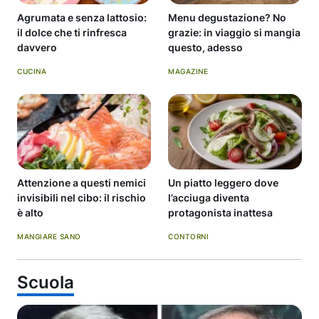
Agrumata e senza lattosio:
Menu degustazione? No
il dolce che ti rinfresca
grazie: in viaggio si mangia
davvero
questo, adesso
CUCINA
MAGAZINE
Attenzione a questi nemici
Un piatto leggero dove
invisibili nel cibo: il rischio
l’acciuga diventa
è alto
protagonista inattesa
MANGIARE SANO
CONTORNI
Scuola