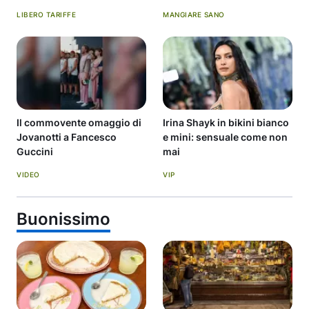
d'autunno.
LIBERO TARIFFE
MANGIARE SANO
Il commovente omaggio di
Irina Shayk in bikini bianco
Jovanotti a Fancesco
e mini: sensuale come non
Guccini
mai
VIDEO
VIP
Buonissimo