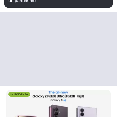
di "panteismo"
IN EVIDENZA