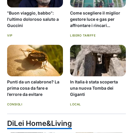
"Buon viaggio, babbo":
Come scegliere il miglior
l'ultimo doloroso saluto a
gestore luce e gas per
Guccini
affrontare i rincari
d'autunno.
VIP
LIBERO TARIFFE
Punti da un calabrone? La
In Italia è stata scoperta
prima cosa da fare e
una nuova Tomba dei
l’errore da evitare
Giganti
CONSIGLI
LOCAL
DiLei Home&Living